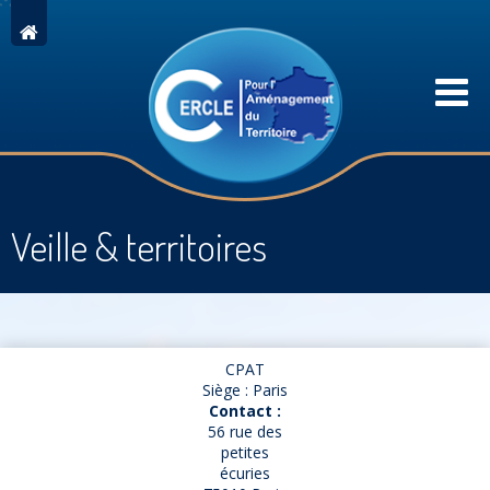
Veille & territoires
CPAT
Siège : Paris
Contact :
56 rue des
petites
écuries