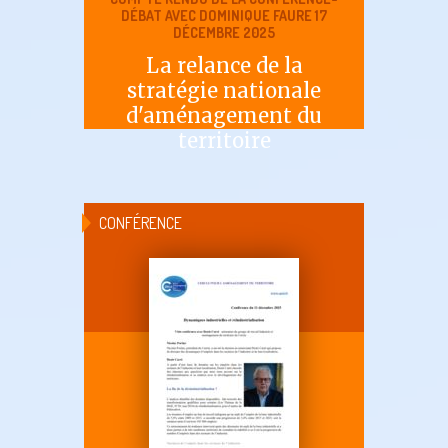
DÉBAT AVEC DOMINIQUE FAURE 17
DÉCEMBRE 2025
La relance de la
stratégie nationale
d'aménagement du
territoire
CONFÉRENCE