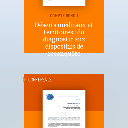
COMPTE RENDU
Déserts médicaux et
territoires : du
diagnostic aux
dispositifs de
reconquête
CONFÉRENCE