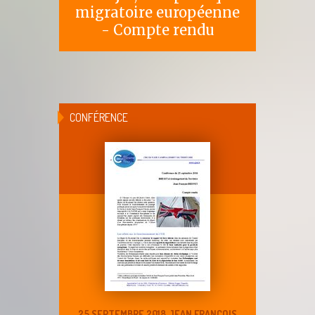
migratoire européenne
- Compte rendu
CONFÉRENCE
25 SEPTEMBRE 2018 JEAN FRANÇOIS