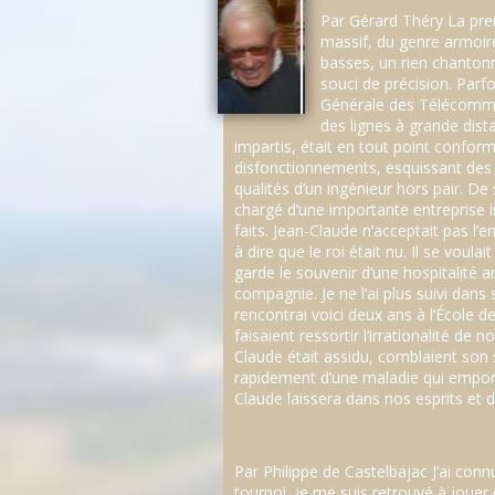
Par Gérard Théry La premi
massif, du genre armoire
basses, un rien chantonn
souci de précision. Parf
Générale des Télécommun
des lignes à grande dist
impartis, était en tout point confor
disfonctionnements, esquissant des s
qualités d’un ingénieur hors pair. De
chargé d’une importante entreprise in
faits. Jean-Claude n’acceptait pas l
à dire que le roi était nu. Il se voul
garde le souvenir d’une hospitalité a
compagnie. Je ne l’ai plus suivi dans
rencontrai voici deux ans à l’École 
faisaient ressortir l’irrationalité de n
Claude était assidu, comblaient son s
rapidement d’une maladie qui emporta
Claude laissera dans nos esprits et 
Par Philippe de Castelbajac J’ai con
tournoi, je me suis retrouvé à jouer