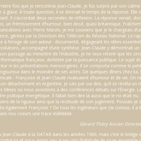
ère fois que je rencontrai Jean-Claude, je fus surpris par son calme e
 à glace. À toute question, il se donnait le temps de la réponse. Elle
ant. Il s’accordait deux secondes de réflexion. La réponse venait, d
ois, un frémissement d’humour, bien dosé, quasi britannique. Fraîche
ications avec Pierre Marzin, je me souviens que je le chargeais d’u
ance, gérées par la Direction des Télécom du Réseau National. Le rapp
me à l’image de son auteur : documenté, dégageant les idées essentiell
olutions, accompagné d’une synthèse. Jean-Claude y démontrait un esp
 son passage au ministère de l’Industrie, je ne veux retenir que les circ
formatique française, dorlotée par la puissance publique. Le sujet était
’erreur ni les présentations mensongères. Il se comporta comme le peti
ait rigoureux dans le moindre de ses actes. De quelques dîners chez lui,
micale : Françoise et Jean-Claude rivalisaient d’humour et de vie. On n
 son détachement en Argentine. Je sais par oui dire, qu’il se révéla un
des Mines où nous assistions à des conférences débats sur l’Énergie. 
otre politique énergétique. Il fallait bien dire là aussi que le roi était n
ens de la rigueur ainsi que la rectitude de son jugement. Pouvais-je so
 également Françoise ? De tous les ingénieurs que j’ai connus, il a é
dans nos coeurs une trace indélébile.
Gérard Théry Ancien Directe
nu Jean-Claude à la DATAR dans les années 1960, mais c’est le bridge 
 contre lui et nous avons peu à peu pris l’habitude de jouer ensembl