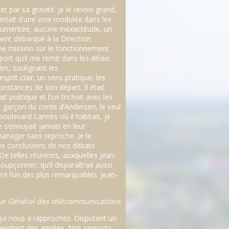
t par sa gravité. Je le revois grand,
 venait d’une voix modulée dans les
ocumentée, aucune inexactitude, un
ment débarqué à la Direction
ne mission sur le fonctionnement
ort qu’il me remit dans les délais
es, soulignant les
rit clair, un sens pratique, les
onstances de son départ. Il était
 politique et l’on trichait avec les
t garçon du conte d’Andersen, le seul
 boulevard Lannes où il habitait, je
e s’ennuyait jamais en leur
 manager sans reproche. Je le
Les conclusions de nos débats
u. De telles réunions, auxquelles Jean-
upçonner, qu’il disparaîtrait aussi
té l’un des plus remarquables. Jean-
ur Général des télécommunications
qui nous a rapprochés. Disputant un
e pendant des années. Nos rapports