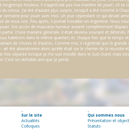
 longtemps houleux. Il n’appréciait pas ma manière de jouer, s’il se co
du retour. J’ai été d’autant plus surpris, lorsqu’il a été nommé à Chaumo
 par semaine pour jouer avec moi. Un jour cependant ce qui devait ar
sé de nous voir. Peu après, il portait travailler en Argentine. Nous 
ouer. Ses accès de mauvaise humeur avaient complètement disparu et
nne partie. D’une manière générale, il était devenu souriant et détendu.
nous habitions dans le même quartier) et, chaque fois que le temps et
arlant de choses et d’autres. Comme moi, il regrettait que la grande a
– ait été abandonnée alors qu’elle était sur le chemin de la réussite et
le fois séparée lorsque je me suis installé dans le Sud-Ouest mais lor
. C’est un véritable ami que je perds.
Sur le site
Qui sommes nous
Actualités
Présentation et object
Colloques
Statuts