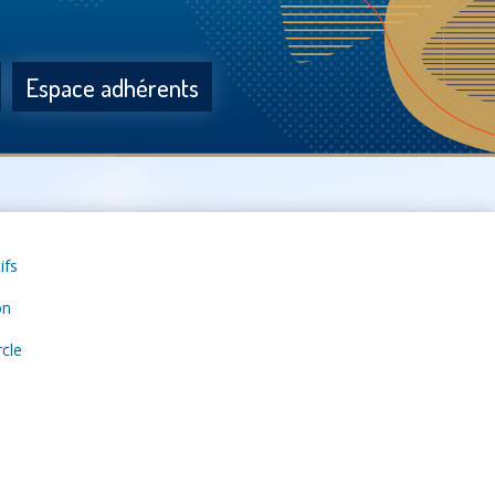
Espace adhérents
ifs
on
rcle