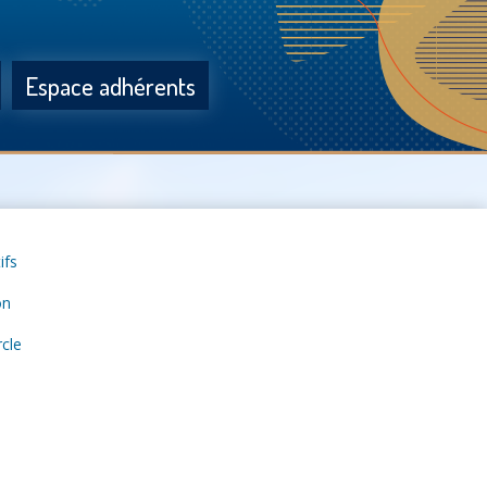
Espace adhérents
ifs
on
rcle