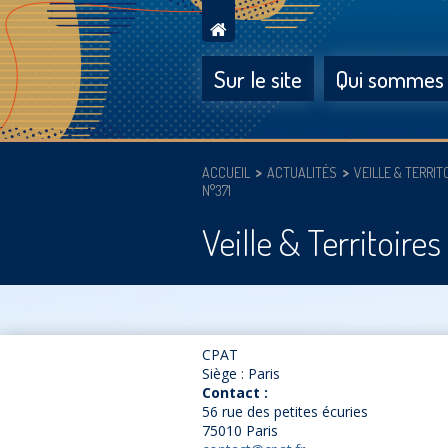
Sur le site
Qui sommes
ACCUEIL
ACTUALITÉS
VEILLE & TERRIT
N°371
Veille & Territoire
CPAT
Siège : Paris
Contact :
56 rue des petites écuries
75010 Paris