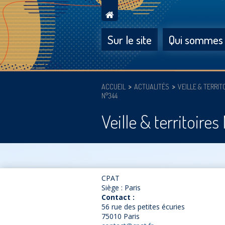
Sur le site
Qui sommes
ACCUEIL
ACTUALITÉS
VEILLE & TERRIT
N°344
Veille & territoire
CPAT
Siège : Paris
Contact :
56 rue des petites écuries
75010 Paris