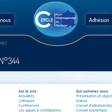
 nous
Adhésion
OIRES
s N°344
Sur le site
Qui sommes nous
Actualités
Présentation et object
Colloques
Statuts
Conférences
Conseil d’administrati
Les appels à contributions
Conseil scientifique