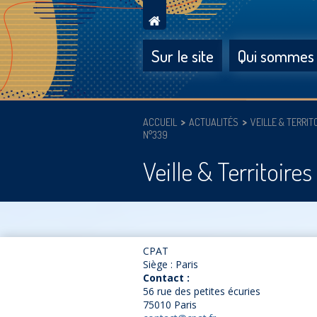
Sur le site
Qui sommes
ACCUEIL
ACTUALITÉS
VEILLE & TERRIT
N°339
Veille & Territoire
CPAT
Siège : Paris
Contact :
56 rue des petites écuries
75010 Paris