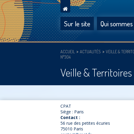
Sur le site
Qui sommes
ACCUEIL
ACTUALITÉS
VEILLE & TERRIT
N°304
Veille & Territoire
CPAT
Siège : Paris
Contact :
56 rue des petites écuries
75010 Paris