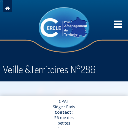
Veille &Territoires N°286
CPAT
Siège : Paris
Contact :
56 rue des
petites