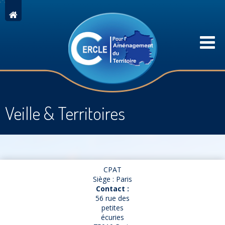
Veille & Territoires
CPAT
Siège : Paris
Contact :
56 rue des
petites
écuries