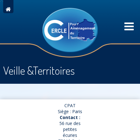
Veille &Territoires
CPAT
Siège : Paris
Contact :
56 rue des
petites
écuries