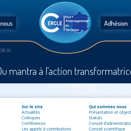
 nous
Adhésion
ÈRE DU
Du mantra à l’action transformatric
Sur le site
Qui sommes nous
Actualités
Présentation et object
Colloques
Statuts
Conférences
Conseil d’administrati
Les appels à contributions
Conseil scientifique