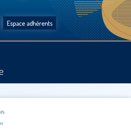
Espace adhérents
e
ifs
on