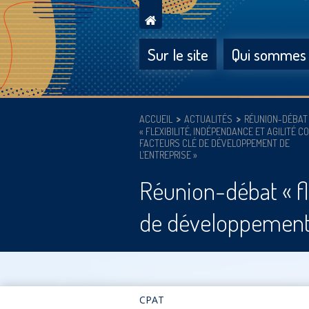
Sur le site
Qui sommes
ACCUEIL
ACTUALITÉS
RÉUNION-DÉBAT
« FLEXIBILITÉ, INDÉPENDANCE ET AGILITÉ 
FACTEURS CLÉ DE DÉVELOPPEMENT DE
L’ENTREPRISE »
Réunion-débat « fl
de développement d
CPAT