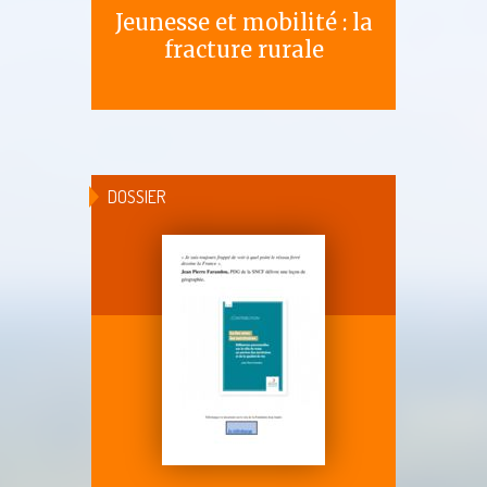
Jeunesse et mobilité : la
fracture rurale
DOSSIER