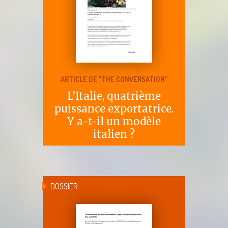
ARTICLE DE "THE CONVERSATION"
L’Italie, quatrième
puissance exportatrice.
Y a-t-il un modèle
italien ?
DOSSIER