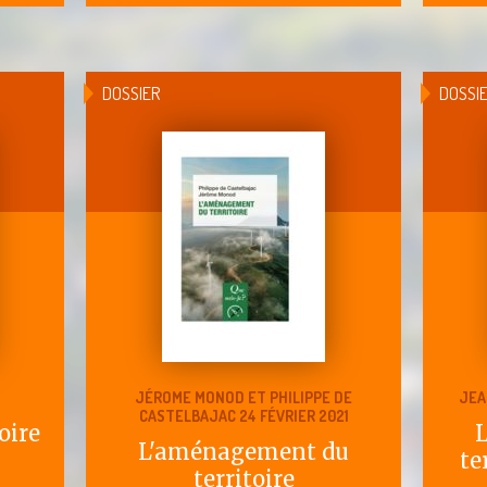
DOSSIER
DOSSI
JÉROME MONOD ET PHILIPPE DE
JEA
CASTELBAJAC 24 FÉVRIER 2021
oire
L'aménagement du
te
territoire