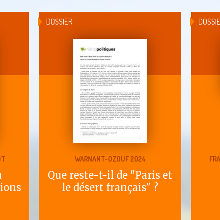
DOSSIER
DOSSI
OT
WARNANT-OZOUF 2024
FRA
u
Que reste-t-il de "Paris et
tions
le désert français" ?