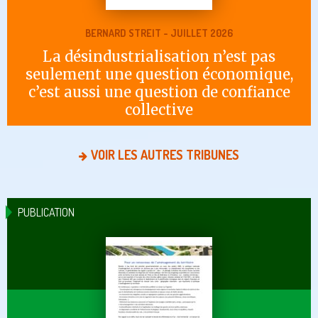
BERNARD STREIT - JUILLET 2026
La désindustrialisation n’est pas
seulement une question économique,
c’est aussi une question de confiance
collective
VOIR LES AUTRES TRIBUNES
PUBLICATION