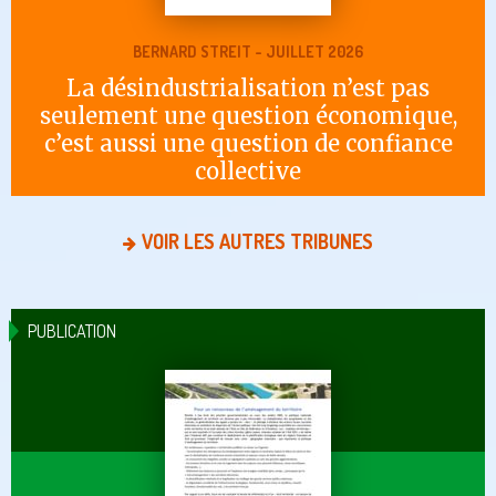
BERNARD STREIT - JUILLET 2026
La désindustrialisation n’est pas
seulement une question économique,
c’est aussi une question de confiance
collective
VOIR LES AUTRES TRIBUNES
PUBLICATION