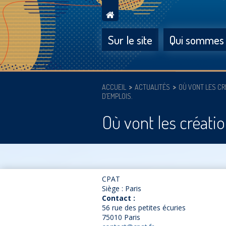
Sur le site
Qui sommes
ACCUEIL
ACTUALITÉS
OÙ VONT LES CR
D’EMPLOIS.
Où vont les créati
CPAT
Siège : Paris
Contact :
56 rue des petites écuries
75010 Paris