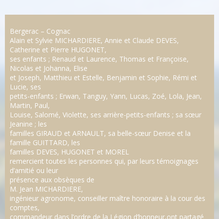
Bergerac – Cognac
Alain et Sylvie MICHARDIERE, Annie et Claude DEVES,
Catherine et Pierre HUGONET,
ses enfants ; Renaud et Laurence, Thomas et Françoise,
Nicolas et Johanna, Elise
et Joseph, Matthieu et Estelle, Benjamin et Sophie, Rémi et
Lucie, ses
petits-enfants ; Erwan, Tanguy, Yann, Lucas, Zoé, Lola, Jean,
Martin, Paul,
Louise, Salomé, Violette, ses arrière-petits-enfants ; sa sœur
Jeanine ; les
familles GIRAUD et ARNAULT, sa belle-sœur Denise et la
famille GUITTARD, les
familles DEVES, HUGONET et MOREL
remercient toutes les personnes qui, par leurs témoignages
d’amitié ou leur
présence aux obsèques de
M. Jean MICHARDIERE,
ingénieur agronome, conseiller maître honoraire à la cour des
comptes,
commandeur dans l’ordre de la Légion d’honneur,ont partagé