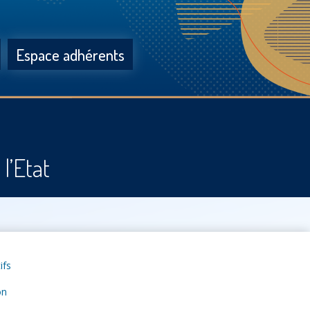
Espace adhérents
l’Etat
ifs
on