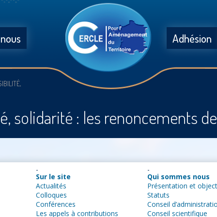
 nous
Adhésion
IBILITÉ,
té, solidarité : les renoncements de 
Sur le site
Qui sommes nous
Actualités
Présentation et object
Colloques
Statuts
Conférences
Conseil d’administrati
Les appels à contributions
Conseil scientifique