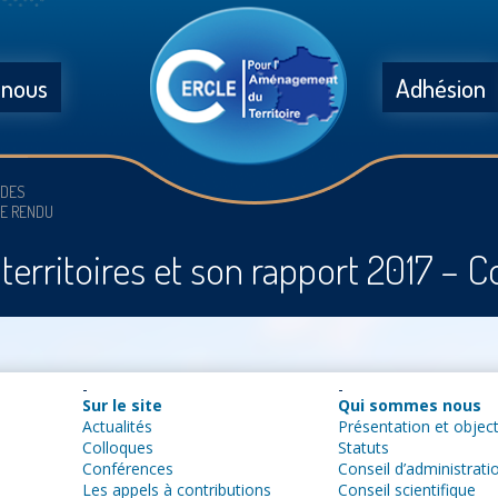
 nous
Adhésion
 DES
TE RENDU
 territoires et son rapport 2017 –
Sur le site
Qui sommes nous
Actualités
Présentation et object
Colloques
Statuts
Conférences
Conseil d’administrati
Les appels à contributions
Conseil scientifique