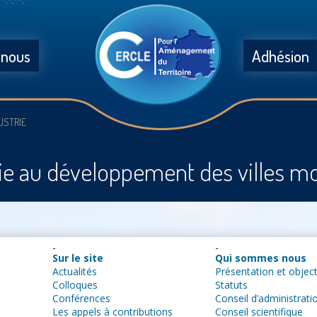
 nous
Adhésion
USTRIE
S
trie au développement des villes 
Sur le site
Qui sommes nous
Actualités
Présentation et object
Colloques
Statuts
Conférences
Conseil d’administrati
Les appels à contributions
Conseil scientifique