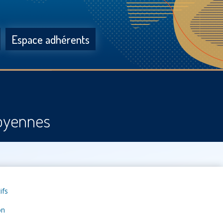
Espace adhérents
moyennes
ifs
on